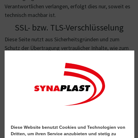
Verantwortlichen verlangen, erfolgt dies nur, soweit es
technisch machbar ist.
SSL- bzw. TLS-Verschlüsselung
Diese Seite nutzt aus Sicherheitsgründen und zum
Schutz der Übertragung vertraulicher Inhalte, wie zum
Beispiel Bestellungen oder Anfragen, die Sie an uns als
Seitenbetreiber senden, eine SSL- bzw.
TLSVerschlüsselung. Eine verschlüsselte Verbindung
erkennen Sie daran, dass die Adresszeile des Browsers
von „http://“ auf „https://“ wechselt und an dem
Schloss-Symbol in Ihrer Browserzeile. Wenn die SSL-
bzw. TLS-Verschlüsselung aktiviert ist, können die
Daten, die Sie an uns übermitteln, nicht von Dritten
mitgelesen werden.
Diese Website benutzt Cookies und Technologien von
Dritten, um ihren Service anzubieten und stetig zu