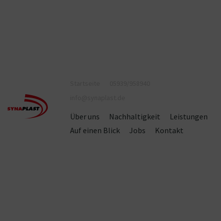
Startseite
05939/958940
info@synaplast.de
Über uns
Nachhaltigkeit
Leistungen
Auf einen Blick
Jobs
Kontakt